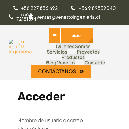
Saltar
+56 227 856 692
+56 9 89839040
al
+56 9
ventas@venettoingenieria.cl
72181574
contenido
Inicio
Quienes Somos
Servicios
Proyectos
Productos
Blog Venetto
Contacto
CONTÁCTANOS
Acceder
Nombre de usuario o correo
Obligatorio
electrónico
*