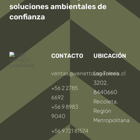
soluciones ambientales
de
confianza
CONTACTO
UBICACIÓN
ventas@venettoingenieria.cl
Las Torres
3202,
+56 2 2785
8440660
6692
Recoleta,
+56 9 8983
Región
9040
Metropolitana
+56 9 721 81574