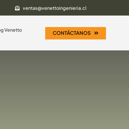
ventas@venettoingenieria.cl
og Venetto
CONTÁCTANOS