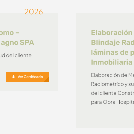
2026
lomo –
Elaboración
 Magno SPA
Blindaje Ra
láminas de 
ud del cliente
Inmobiliari
Elaboración de Me
Ver Certificado
Radiometríco y su
del cliente Const
para Obra Hospita