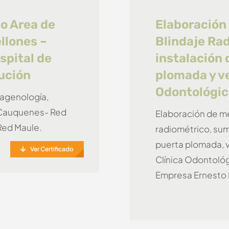
o Area de
Elaboración
llones –
Blindaje Rad
spital de
instalación 
tución
plomada y v
Odontológic
agenología,
 Cauquenes- Red
Elaboración de me
Red Maule.
radiométrico, sum
puerta plomada, 
Ver Certificado
Clínica Odontológ
Empresa Ernesto