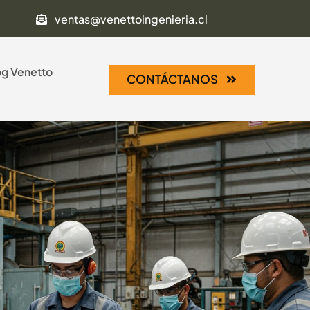
ventas@venettoingenieria.cl
og Venetto
CONTÁCTANOS