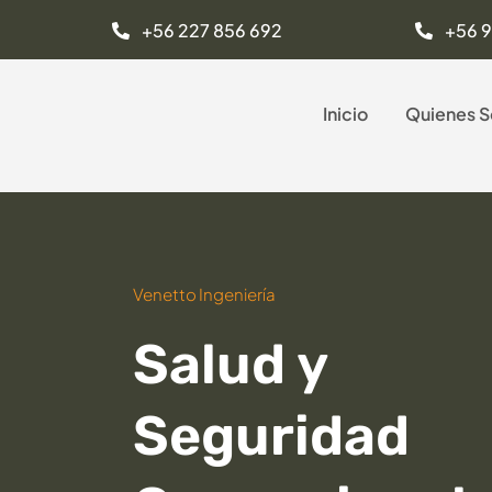
Saltar
+56 227 856 692
+56 
al
contenido
Inicio
Quienes 
Venetto Ingeniería
Salud y
Seguridad