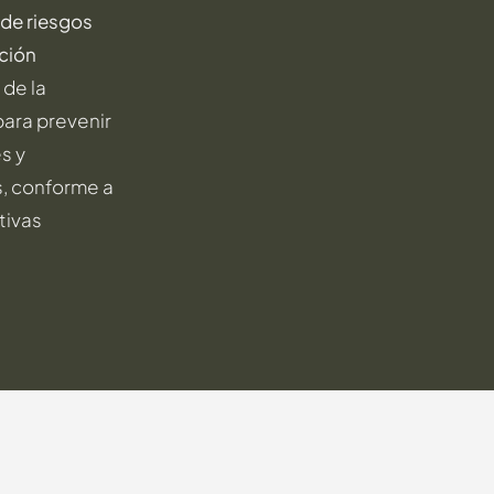
 de riesgos
ción
 de la
para prevenir
s y
s, conforme a
tivas