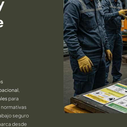
y
e
os
pacional
,
ales
para
 normativas
rabajo seguro
abarca desde