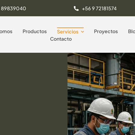
9 89839040
+56 9 72181574
Somos
Productos
Proyectos
Bl
Servicios
Contacto