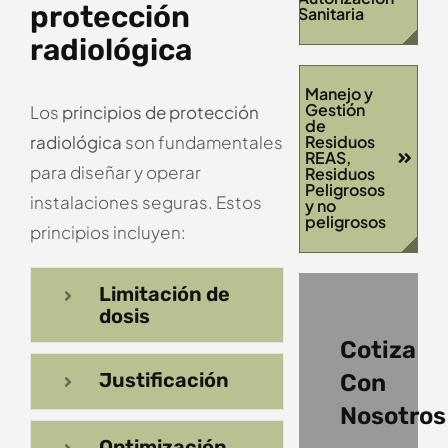
protección
Sanitaria
radiológica
Manejo y
Gestión
Los
principios de protección
de
radiológica
son fundamentales
Residuos
REAS,
para diseñar y operar
Residuos
Peligrosos
instalaciones seguras. Estos
y no
peligrosos
principios incluyen:
Limitación de
dosis
Cotiza
Justificación
Con
Nosotros
Optimización