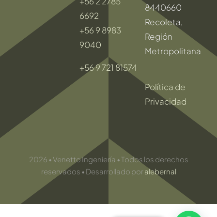
+56 2 2785
8440660
6692
Recoleta,
+56 9 8983
Región
9040
Metropolitana
+56 9 721 81574
Política de
Privacidad
2026 • Venetto Ingeniería • Todos los derechos
reservados • Desarrollado por
alebernal
Toggle