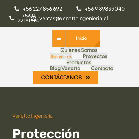
Saltar
+56 227 856 692
+56 9 89839040
al
+56 9
ventas@venettoingenieria.cl
72181574
contenido
Inicio
Quienes Somos
Proyectos
Servicios
Productos
Blog Venetto
Contacto
CONTÁCTANOS
Venetto Ingeniería
Protección