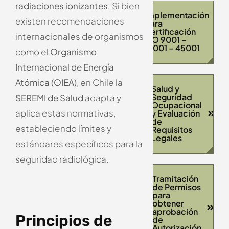
radiaciones ionizantes
. Si bien
Implementación
existen recomendaciones
para
Certificación
internacionales de organismos
ISO 9001 –
14001 – 45001
como el
Organismo
Internacional de Energía
Atómica (OIEA)
, en Chile la
Salud y
Seguridad
SEREMI de Salud
adapta y
Ocupacional
aplica estas normativas,
y Evaluación
de
estableciendo límites y
Requisitos
Legales
estándares específicos para la
seguridad radiológica.
Tramitación
de Permisos
para
obtener
aprobación
Principios de
de
Autorización