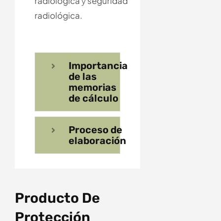
radiológica
y
seguridad
radiológica.
Importancia
de las
memorias
de cálculo
Proceso de
elaboración
Producto De
Protección