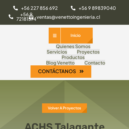
Saltar
+56 227 856 692
+56 9 89839040
al
+56 9
ventas@venettoingenieria.cl
72181574
contenido
Inicio
Quienes Somos
Servicios
Proyectos
Productos
Blog Venetto
Contacto
CONTÁCTANOS
Volver A Proyectos
ACHS Talagante