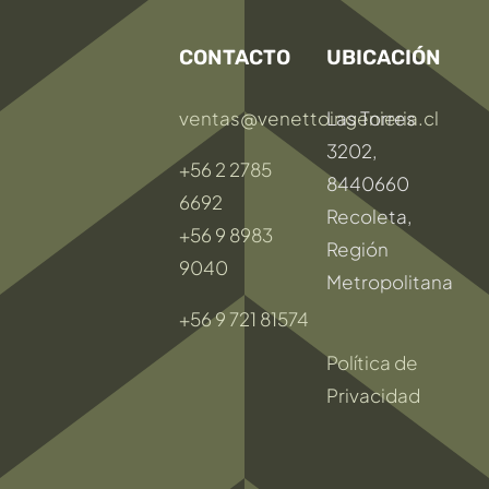
CONTACTO
UBICACIÓN
ventas@venettoingenieria.cl
Las Torres
3202,
+56 2 2785
8440660
6692
Recoleta,
+56 9 8983
Región
9040
Metropolitana
+56 9 721 81574
Política de
Privacidad