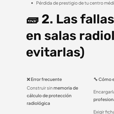
Pérdida de prestigio de tu centro méd
🧱 2. Las fal
en salas radio
evitarlas)
❌ Error frecuente
🔧 Cómo e
Construir sin
memoria de
Encargarla
cálculo de protección
profesion
radiológica
Exigir fic