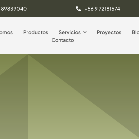
9 89839040
+56 9 72181574
Somos
Productos
Servicios
Proyectos
Bl
Contacto