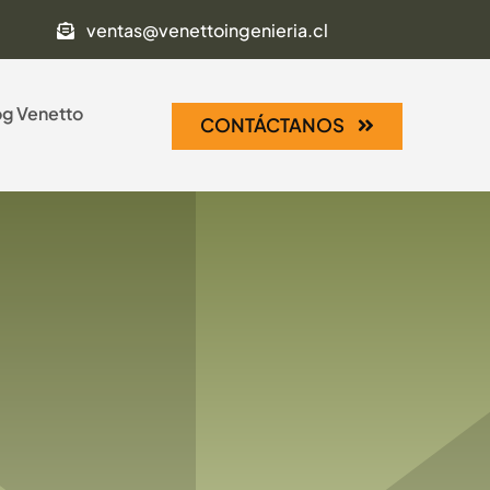
ventas@venettoingenieria.cl
og Venetto
CONTÁCTANOS