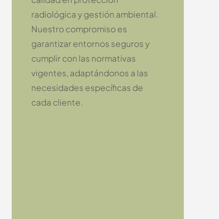
radiológica y gestión ambiental.
Nuestro compromiso es
garantizar entornos seguros y
cumplir con las normativas
vigentes, adaptándonos a las
necesidades específicas de
cada cliente.