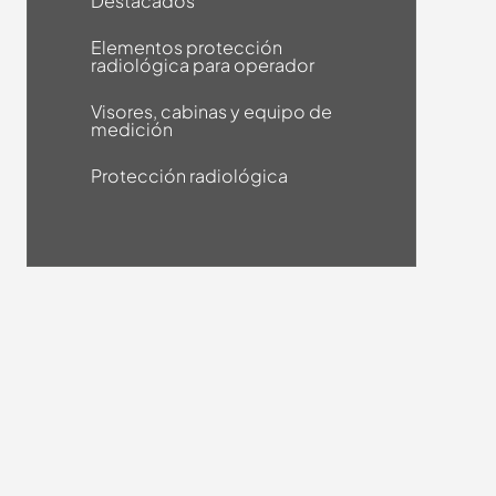
Destacados
Elementos protección
radiológica para operador
Visores, cabinas y equipo de
medición
Protección radiológica