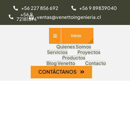
Saltar
+56 227 856 692
+56 9 89839040
al
+56 9
ventas@venettoingenieria.cl
72181574
contenido
Inicio
Quienes Somos
Servicios
Proyectos
Productos
Blog Venetto
Contacto
CONTÁCTANOS