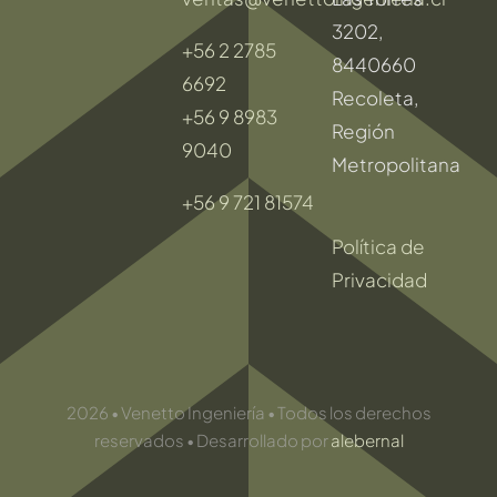
3202,
+56 2 2785
8440660
6692
Recoleta,
+56 9 8983
Región
9040
Metropolitana
+56 9 721 81574
Política de
Privacidad
2026 • Venetto Ingeniería • Todos los derechos
reservados • Desarrollado por
alebernal