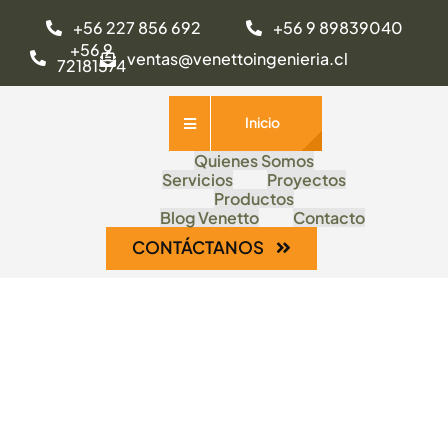
Saltar
+56 227 856 692
+56 9 89839040
al
+56 9
ventas@venettoingenieria.cl
72181574
contenido
Inicio
Quienes Somos
Servicios
Proyectos
Productos
Blog Venetto
Contacto
CONTÁCTANOS