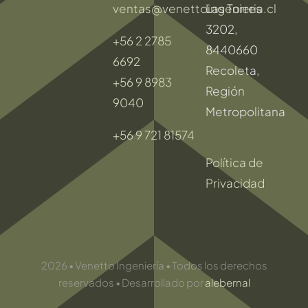
ventas@venettoingenieria.cl
Las Torres
3202,
+56 2 2785
8440660
6692
Recoleta,
+56 9 8983
Región
9040
Metropolitana
+56 9 721 81574
Política de
Privacidad
2026 • Venetto Ingeniería • Todos los derechos
reservados • Desarrollado por
alebernal