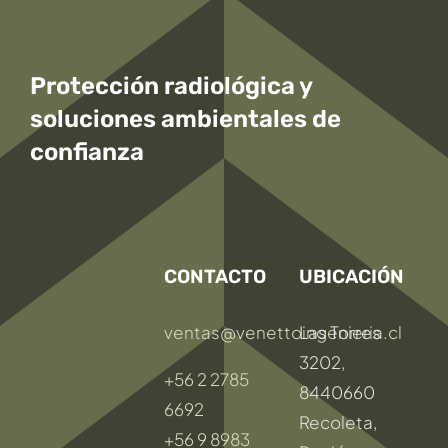
Protección radiológica y
soluciones ambientales
de
confianza
CONTACTO
UBICACIÓN
ventas@venettoingenieria.cl
Las Torres
3202,
+56 2 2785
8440660
6692
Recoleta,
+56 9 8983