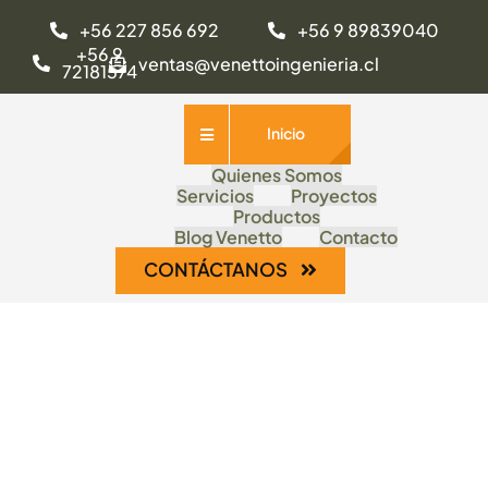
Saltar
+56 227 856 692
+56 9 89839040
al
+56 9
ventas@venettoingenieria.cl
72181574
contenido
Inicio
Quienes Somos
Servicios
Proyectos
Productos
Blog Venetto
Contacto
CONTÁCTANOS