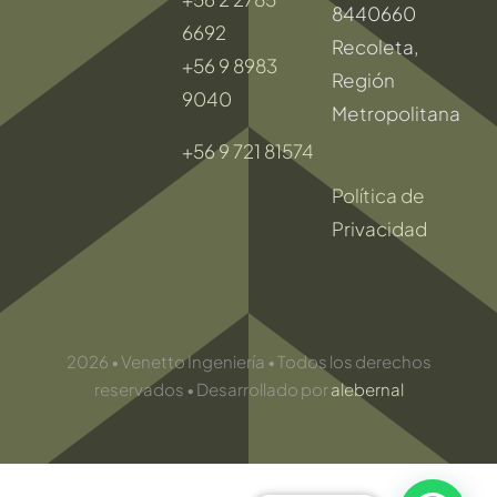
8440660
6692
Recoleta,
+56 9 8983
Región
9040
Metropolitana
+56 9 721 81574
Política de
Privacidad
2026 • Venetto Ingeniería • Todos los derechos
reservados • Desarrollado por
alebernal
Toggle