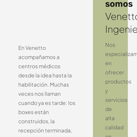
somos
Venett
Ingenie
Nos
En Venetto
especializa
acompañamos a
en
centros médicos
ofrecer
desde la idea hasta la
productos
habilitación.
Muchas
y
veces nos llaman
servicios
cuando ya es tarde: los
de
boxes están
alta
construidos, la
calidad
recepción terminada,
en