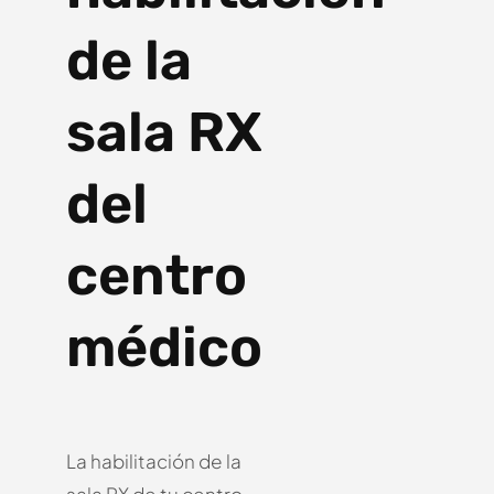
de la
sala RX
del
centro
médico
La habilitación de la