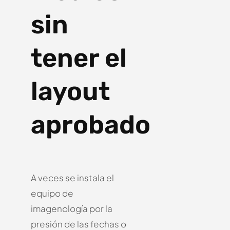
sin
tener el
layout
aprobado
A veces se instala el
equipo de
imagenología por la
presión de las fechas o