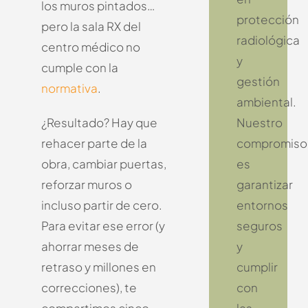
los muros pintados…
protección
pero la sala RX del
radiológica
centro médico no
y
cumple con la
gestión
normativa
.
ambiental.
Nuestro
¿Resultado?
Hay que
compromiso
rehacer parte de la
es
obra, cambiar puertas,
garantizar
reforzar muros o
entornos
incluso partir de cero.
seguros
Para evitar ese error (y
y
ahorrar meses de
cumplir
retraso y millones en
con
correcciones), te