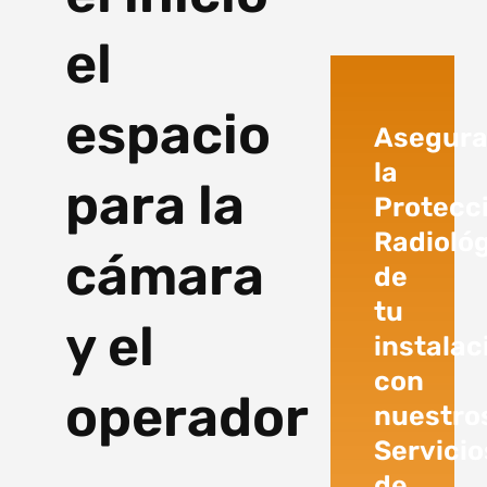
el
espacio
Asegur
la
para la
Protecc
Radioló
cámara
de
tu
y el
instalac
con
operador
nuestro
Servicio
de