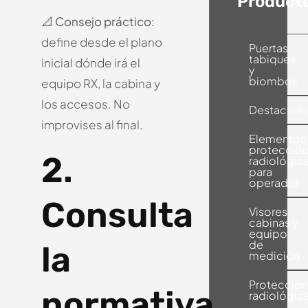
Product
📐
Consejo práctico:
define desde el plano
Puertas,
tabiques
inicial dónde irá el
y
biombos
equipo RX, la cabina y
los accesos.
No
Destacado
improvises al final.
Elementos
protecció
2.
radiológic
para
operador
Consulta
Visores,
cabinas y
equipo
de
la
medición
Protecció
normativa
radiológic