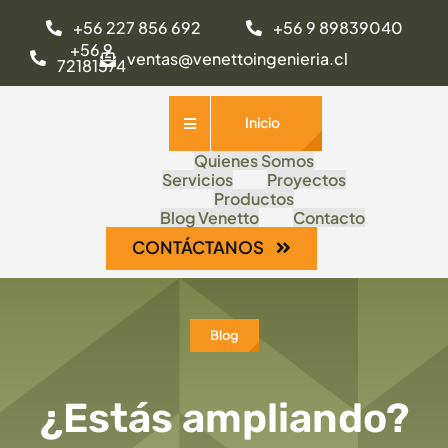
Saltar
+56 227 856 692
+56 9 89839040
al
+56 9
ventas@venettoingenieria.cl
72181574
contenido
Inicio
Quienes Somos
Servicios
Proyectos
Productos
Blog Venetto
Contacto
CONTÁCTANOS
Blog
¿Estás ampliando?