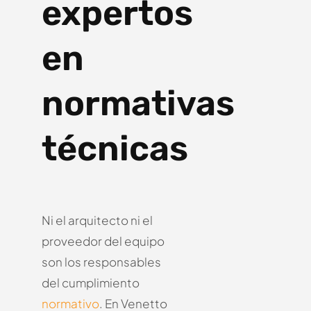
expertos
en
normativas
técnicas
Ni el arquitecto ni el
proveedor del equipo
son los responsables
del cumplimiento
normativo
.
En Venetto