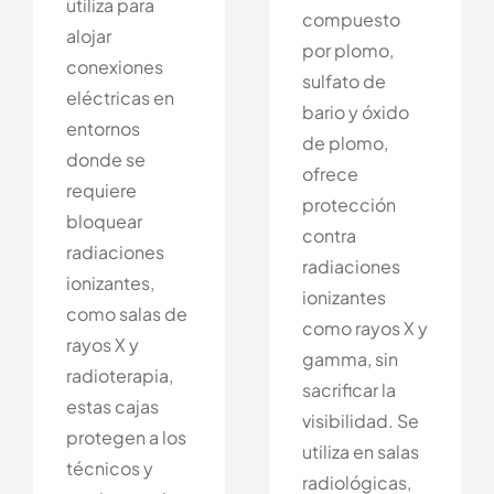
utiliza para
compuesto
alojar
por plomo,
conexiones
sulfato de
eléctricas en
bario y óxido
entornos
de plomo,
donde se
ofrece
requiere
protección
bloquear
contra
radiaciones
radiaciones
ionizantes,
ionizantes
como salas de
como rayos X y
rayos X y
gamma, sin
radioterapia,
sacrificar la
estas cajas
visibilidad. Se
protegen a los
utiliza en salas
técnicos y
radiológicas,