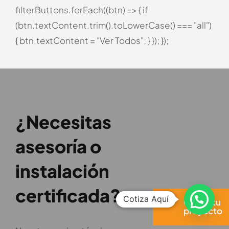
filterButtons.forEach((btn) => { if
(btn.textContent.trim().toLowerCase() === "all")
{ btn.textContent = "Ver Todos"; } }); });
¿Necesitas
asesoría o
instalación
certificada?
Cotiza Aquí
Cotiza tu
proyecto