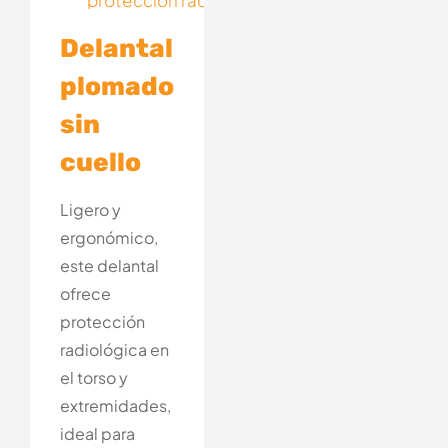
Delantal
plomado
sin
cuello
Ligero y
ergonómico,
este delantal
ofrece
protección
radiológica en
el torso y
extremidades,
ideal para