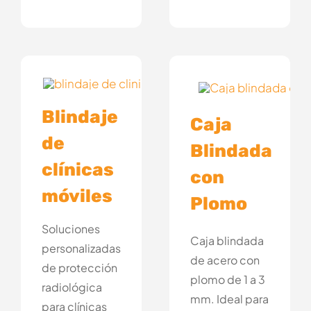
Blindaje
Caja
de
Blindada
clínicas
con
móviles
Plomo
Soluciones
Caja blindada
personalizadas
de acero con
de protección
plomo de 1 a 3
radiológica
mm. Ideal para
para clínicas