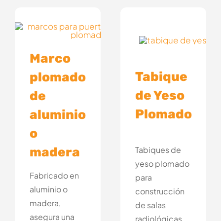
Marco
Tabique
plomado
de Yeso
de
Plomado
aluminio
o
madera
Tabiques de
yeso plomado
Fabricado en
para
aluminio o
construcción
madera,
de salas
asegura una
radiológicas.