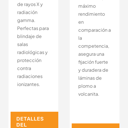
de rayos X y
máximo
radiación
rendimiento
gamma.
en
Perfectas para
comparación a
blindaje de
la
salas
competencia,
radiológicas y
asegura una
protección
fijación fuerte
contra
y duradera de
radiaciones
láminas de
ionizantes.
plomo a
volcanita.
DETALLES
DEL