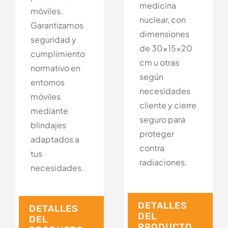
medicina
móviles.
nuclear, con
Garantizamos
dimensiones
seguridad y
de 30x15x20
cumplimiento
cm u otras
normativo en
según
entornos
necesidades
móviles
cliente y cierre
mediante
seguro para
blindajes
proteger
adaptados a
contra
tus
radiaciones.
necesidades.
DETALLES
DETALLES
DEL
DEL
PRODUCTO