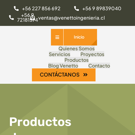
Saltar
+56 227 856 692
+56 9 89839040
al
+56 9
ventas@venettoingenieria.cl
72181574
contenido
Inicio
Quienes Somos
Servicios
Proyectos
Productos
Blog Venetto
Contacto
CONTÁCTANOS
Productos