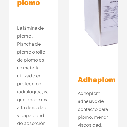
plomo
La lámina de
plomo ,
Plancha de
plomo o rollo
de plomo es
un material
utilizado en
Adheplom
protección
radiológica, ya
Adheplom,
que posee una
adhesivo de
alta densidad
contacto para
y capacidad
plomo, menor
de absorción
viscosidad,