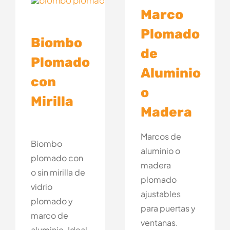
Marco
Plomado
Biombo
de
Plomado
Aluminio
con
o
Mirilla
Madera
Marcos de
Biombo
aluminio o
plomado con
madera
o sin mirilla de
plomado
vidrio
ajustables
plomado y
para puertas y
marco de
ventanas.
aluminio. Ideal